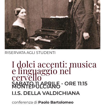
RISERVATA AGLI STUDENTI
I dolci accenti: musica
e linguaggio nel
cervello
SABATO 11 APRILE - ORE 11:15
MONTEPULCIANO
I.I.S. DELLA VALDICHIANA
conferenza di
Paolo Bartolomeo