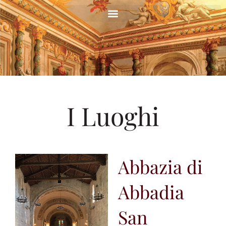
Vai
al
contenuto
I Luoghi
Abbazia di
Abbadia
San