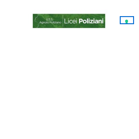
Festival di Pasqua a Montepulciano
Palazzo Contucci, Piazza Grande 13
53045 Montepulciano (SI)
+39 392 9364740 –